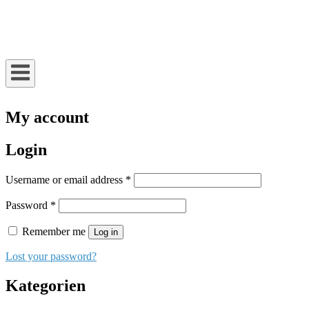
Skip
to
Home
content
My account
Login
Username or email address
*
Password
*
Remember me
Log in
Lost your password?
Kategorien