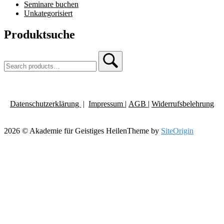
Seminare buchen
Unkategorisiert
Produktsuche
Search
Search
for:
Datenschutzerklärung
|
Impressum
|
AGB |
Widerrufsbelehrung
2026 © Akademie für Geistiges Heilen
Theme by
SiteOrigin
Scroll
to
top