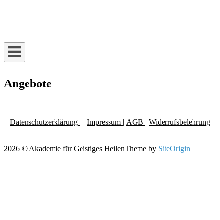
Skip
to
Home
content
Angebote
Datenschutzerklärung
|
Impressum
|
AGB |
Widerrufsbelehrung
2026 © Akademie für Geistiges Heilen
Theme by
SiteOrigin
Scroll
to
top