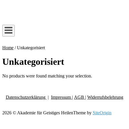
Skip
to
Home
content
Home
/ Unkategorisiert
Unkategorisiert
No products were found matching your selection.
Datenschutzerklärung
|
Impressum
|
AGB |
Widerrufsbelehrung
2026 © Akademie für Geistiges Heilen
Theme by
SiteOrigin
Scroll
to
top