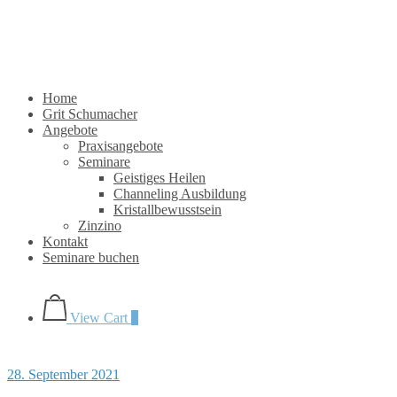
Skip
to
Home
content
Home
Grit Schumacher
Angebote
Praxisangebote
Seminare
Geistiges Heilen
Channeling Ausbildung
Kristallbewusstsein
Zinzino
Kontakt
Seminare buchen
View
shopping
View Cart
0
cart
Blog
28. September 2021